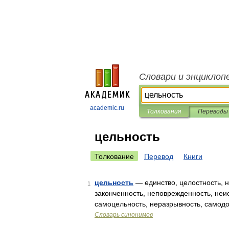
Словари и энциклоп
academic.ru
Толкования
Переводы
цельность
Толкование
Перевод
Книги
цельность
— единство, целостность, н
1
законченность, неповрежденность, неи
самоцельность, неразрывность, самодо
Словарь синонимов