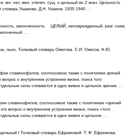
мн. нет, жен. отвлеч. сущ. к цельный во 2 знач. Цельность
й словарь Ушакова. Д.Н. Ушаков. 1935 1940 …
сть, законченность ЦЕЛЫЙ, неповрежденный, разг. сниж.
аконченный …
а, льно. Толковый словарь Ожегова. С.И. Ожегов, Н.Ю.
ии славянофилов, соотносимое также с понятиями зрячий
 вопрос о внутреннем устроении жизни, поиск того
 отдельные силы сливаются в одно живое и цельное зрение …
 славянофилов, соотносимое также с понятиями «зрячий
это вопрос о внутреннем устроении жизни, поиск «того
 отдельные силы сливаются в одно живое и цельное …
 цельный I Толковый словарь Ефремовой. Т. Ф. Ефремова.