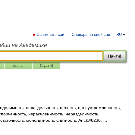
Запомнить сайт
Словарь на свой сайт
RU
едии на Академике
Найти!
Книги
Игры ⚽
еделимость, нераздельность; целость, целеустремленность,
спорченность, нерасчленимость, неразделимость,
статочность, монолитность, слитность. Ant.&#8230; …