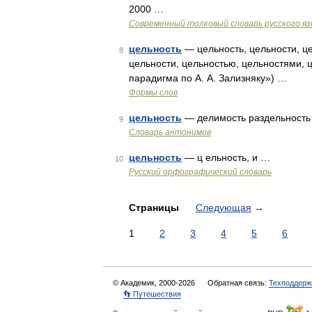
2000 …
Современный толковый словарь русского я
цельность
— цельность, цельности, це
8
цельности, цельностью, цельностями, 
парадигма по А. А. Зализняку») …
Формы слов
цельность
— делимость раздельность
9
Словарь антонимов
цельность
— ц ельность, и …
10
Русский орфографический словарь
Страницы
Следующая
→
1
2
3
4
5
6
© Академик, 2000-2026
Обратная связь:
Техподдерж
👣 Путешествия