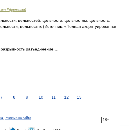
зыка Ефремовой
льности, цельностей, цельности, цельностям, цельность,
цельности, цельностях (Источник: «Полная акцентуированная
 разрывность разъединение …
7
8
9
10
11
12
13
ка
,
Реклама на сайте
18+