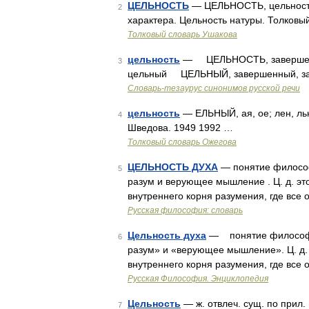
ЦЕЛЬНОСТЬ
— ЦЕЛЬНОСТЬ, цельности, 
2
характера. Цельность натуры. Толковы
Толковый словарь Ушакова
цельность
— ЦЕЛЬНОСТЬ, завершенно
3
цельный ЦЕЛЬНЫЙ, завершенный, з
Словарь-тезаурус синонимов русской речи
цельность
— ЕЛЬНЫЙ, ая, ое; лен, льн
4
Шведова. 1949 1992 …
Толковый словарь Ожегова
ЦЕЛЬНОСТЬ ДУХА
— понятие философ
5
разум и верующее мышление . Ц. д. это
внутреннего корня разумения, где все
Русская философия: словарь
Цельность духа
— понятие философии
6
разум» и «верующее мышление». Ц. д. 
внутреннего корня разумения, где все
Русская Философия. Энциклопедия
Цельность
— ж. отвлеч. сущ. по прил.
7