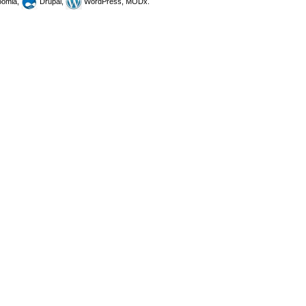
omla,
Drupal,
WordPress, MODx.